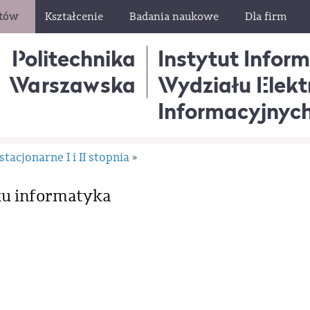
ntów
Kształcenie
Badania naukowe
Dla firm
Politechnika
Instytut Infor
Warszawska
Wydziału Elektr
Informacyjnyc
stacjonarne I i II stopnia
»
ku informatyka