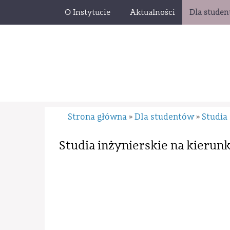
O Instytucie
Aktualności
Dla stude
Strona główna
Dla studentów
Studia 
»
»
Studia inżynierskie na kierun