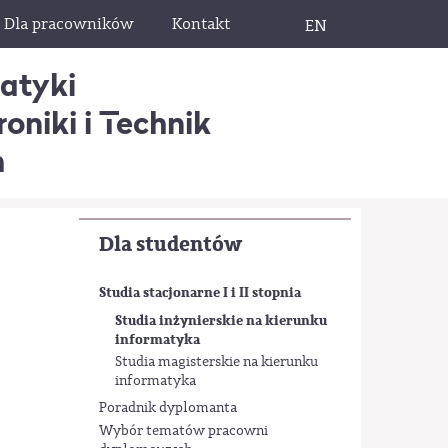
Dla pracowników
Kontakt
EN
matyki
oniki i Technik
h
Dla studentów
Studia stacjonarne I i II stopnia
Studia inżynierskie na kierunku
informatyka
Studia magisterskie na kierunku
informatyka
Poradnik dyplomanta
Wybór tematów pracowni