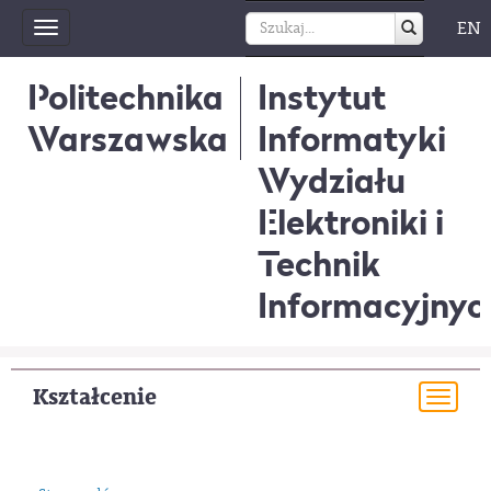
EN
Toggle
navigation
Politechnika
Instytut
Warszawska
Informatyki
Wydziału
Elektroniki i
Technik
Informacyjnyc
Kształcenie
Togg
navi