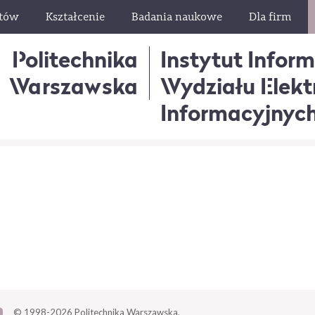
ntów
Kształcenie
Badania naukowe
Dla firm
Politechnika
Instytut Infor
Warszawska
Wydziału Elektr
Informacyjnyc
© 1998-2026
Politechnika Warszawska,