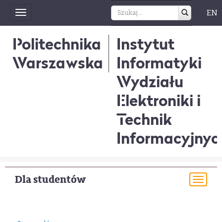
EN
Toggle
navigation
Politechnika
Instytut
Warszawska
Informatyki
Wydziału
Elektroniki i
Technik
Informacyjnyc
Dla studentów
Togg
navi